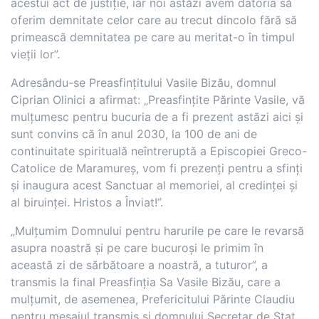
acestui act de justiție, iar noi astăzi avem datoria să
oferim demnitate celor care au trecut dincolo fără să
primească demnitatea pe care au meritat-o în timpul
vieții lor”.
Adresându-se Preasfințitului Vasile Bizău, domnul
Ciprian Olinici a afirmat: „Preasfințite Părinte Vasile, vă
mulțumesc pentru bucuria de a fi prezent astăzi aici și
sunt convins că în anul 2030, la 100 de ani de
continuitate spirituală neîntreruptă a Episcopiei Greco-
Catolice de Maramureș, vom fi prezenți pentru a sfinți
și inaugura acest Sanctuar al memoriei, al credinței și
al biruinței. Hristos a Înviat!”.
„Mulțumim Domnului pentru harurile pe care le revarsă
asupra noastră și pe care bucuroși le primim în
această zi de sărbătoare a noastră, a tuturor”, a
transmis la final Preasfinția Sa Vasile Bizău, care a
mulțumit, de asemenea, Prefericitului Părinte Claudiu
pentru mesajul transmis și domnului Secretar de Stat