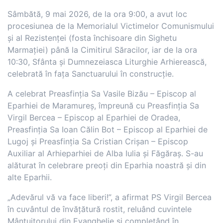
Sâmbătă, 9 mai 2026, de la ora 9:00, a avut loc
procesiunea de la Memorialul Victimelor Comunismului
și al Rezistenței (fosta închisoare din Sighetu
Marmației) până la Cimitirul Săracilor, iar de la ora
10:30, Sfânta și Dumnezeiasca Liturghie Arhierească,
celebrată în fața Sanctuarului în construcție.
A celebrat Preasfinția Sa Vasile Bizău – Episcop al
Eparhiei de Maramureș, împreună cu Preasfinția Sa
Virgil Bercea – Episcop al Eparhiei de Oradea,
Preasfinția Sa Ioan Călin Bot – Episcop al Eparhiei de
Lugoj și Preasfinția Sa Cristian Crișan – Episcop
Auxiliar al Arhieparhiei de Alba Iulia și Făgăraș. S-au
alăturat în celebrare preoți din Eparhia noastră și din
alte Eparhii.
„Adevărul vă va face liberi!”, a afirmat PS Virgil Bercea
în cuvântul de învățătură rostit, reluând cuvintele
Mântuitorului din Evanghelie și completând în