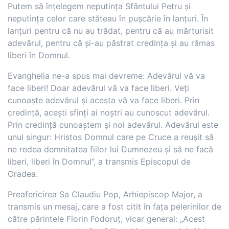
Putem să înțelegem neputința Sfântului Petru și
neputința celor care stăteau în pușcărie în lanțuri. În
lanțuri pentru că nu au trădat, pentru că au mărturisit
adevărul, pentru că și-au păstrat credința și au rămas
liberi în Domnul.
Evanghelia ne-a spus mai devreme: Adevărul vă va
face liberi! Doar adevărul vă va face liberi. Veți
cunoaște adevărul și acesta vă va face liberi. Prin
credință, acești sfinți ai noștri au cunoscut adevărul.
Prin credință cunoaștem și noi adevărul. Adevărul este
unul singur: Hristos Domnul care pe Cruce a reușit să
ne redea demnitatea fiilor lui Dumnezeu și să ne facă
liberi, liberi în Domnul”, a transmis Episcopul de
Oradea.
Preafericirea Sa Claudiu Pop, Arhiepiscop Major, a
transmis un mesaj, care a fost citit în fața pelerinilor de
către părintele Florin Fodoruț, vicar general: „Acest