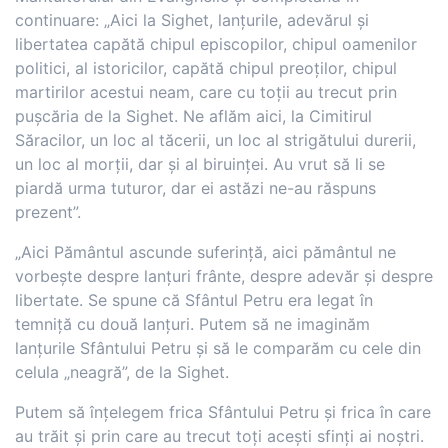
continuare: „Aici la Sighet, lanțurile, adevărul și
libertatea capătă chipul episcopilor, chipul oamenilor
politici, al istoricilor, capătă chipul preoților, chipul
martirilor acestui neam, care cu toții au trecut prin
pușcăria de la Sighet. Ne aflăm aici, la Cimitirul
Săracilor, un loc al tăcerii, un loc al strigătului durerii,
un loc al morții, dar și al biruinței. Au vrut să li se
piardă urma tuturor, dar ei astăzi ne-au răspuns
prezent”.
„Aici Pământul ascunde suferință, aici pământul ne
vorbește despre lanțuri frânte, despre adevăr și despre
libertate. Se spune că Sfântul Petru era legat în
temniță cu două lanțuri. Putem să ne imaginăm
lanțurile Sfântului Petru și să le comparăm cu cele din
celula „neagră”, de la Sighet.
Putem să înțelegem frica Sfântului Petru și frica în care
au trăit și prin care au trecut toți acești sfinți ai noștri.