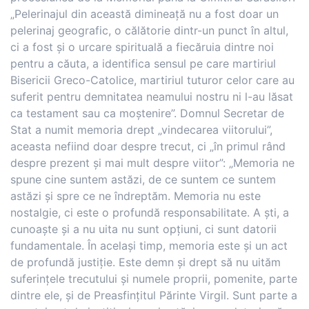
„Pelerinajul din această dimineață nu a fost doar un
pelerinaj geografic, o călătorie dintr-un punct în altul,
ci a fost și o urcare spirituală a fiecăruia dintre noi
pentru a căuta, a identifica sensul pe care martiriul
Bisericii Greco-Catolice, martiriul tuturor celor care au
suferit pentru demnitatea neamului nostru ni l-au lăsat
ca testament sau ca moștenire”. Domnul Secretar de
Stat a numit memoria drept „vindecarea viitorului”,
aceasta nefiind doar despre trecut, ci „în primul rând
despre prezent și mai mult despre viitor”: „Memoria ne
spune cine suntem astăzi, de ce suntem ce suntem
astăzi și spre ce ne îndreptăm. Memoria nu este
nostalgie, ci este o profundă responsabilitate. A ști, a
cunoaște și a nu uita nu sunt opțiuni, ci sunt datorii
fundamentale. În același timp, memoria este și un act
de profundă justiție. Este demn și drept să nu uităm
suferințele trecutului și numele proprii, pomenite, parte
dintre ele, și de Preasfințitul Părinte Virgil. Sunt parte a