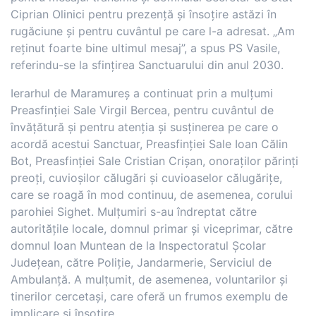
Ciprian Olinici pentru prezență și însoțire astăzi în
rugăciune și pentru cuvântul pe care l-a adresat. „Am
reținut foarte bine ultimul mesaj”, a spus PS Vasile,
referindu-se la sfințirea Sanctuarului din anul 2030.
Ierarhul de Maramureș a continuat prin a mulțumi
Preasfinției Sale Virgil Bercea, pentru cuvântul de
învățătură și pentru atenția și susținerea pe care o
acordă acestui Sanctuar, Preasfinției Sale Ioan Călin
Bot, Preasfinției Sale Cristian Crișan, onoraților părinți
preoți, cuvioșilor călugări și cuvioaselor călugărițe,
care se roagă în mod continuu, de asemenea, corului
parohiei Sighet. Mulțumiri s-au îndreptat către
autoritățile locale, domnul primar și viceprimar, către
domnul Ioan Muntean de la Inspectoratul Școlar
Județean, către Poliție, Jandarmerie, Serviciul de
Ambulanță. A mulțumit, de asemenea, voluntarilor și
tinerilor cercetași, care oferă un frumos exemplu de
implicare și însoțire.