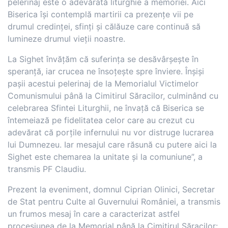
pelerinaj este o adevărată liturghie a memoriei. Aici
Biserica își contemplă martirii ca prezențe vii pe
drumul credinței, sfinți și călăuze care continuă să
lumineze drumul vieții noastre.
La Sighet învățăm că suferința se desăvârșește în
speranță, iar crucea ne însoțește spre înviere. Înșiși
pașii acestui pelerinaj de la Memorialul Victimelor
Comunismului până la Cimitirul Săracilor, culminând cu
celebrarea Sfintei Liturghii, ne învață că Biserica se
întemeiază pe fidelitatea celor care au crezut cu
adevărat că porțile infernului nu vor distruge lucrarea
lui Dumnezeu. Iar mesajul care răsună cu putere aici la
Sighet este chemarea la unitate și la comuniune”, a
transmis PF Claudiu.
Prezent la eveniment, domnul Ciprian Olinici, Secretar
de Stat pentru Culte al Guvernului României, a transmis
un frumos mesaj în care a caracterizat astfel
procesiunea de la Memorial până la Cimitirul Săracilor: