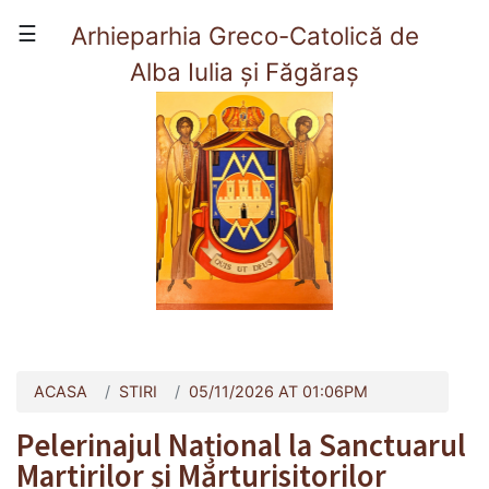
×
☰
Arhieparhia Greco-Catolică de
Alba Iulia și Făgăraș
(current)
Acasă
Prezentare
Viata Arhieparhiei
Organizare
Contact
ACASA
STIRI
05/11/2026 AT 01:06PM
Pelerinajul Național la Sanctuarul
Martirilor și Mărturisitorilor