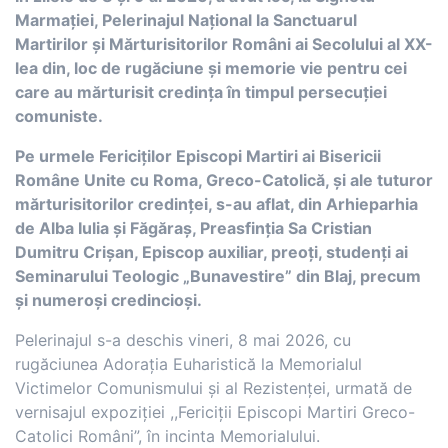
Marmației, Pelerinajul Național la Sanctuarul
Martirilor și Mărturisitorilor Români ai Secolului al XX-
lea din, loc de rugăciune și memorie vie pentru cei
care au mărturisit credința în timpul persecuției
comuniste.
Pe urmele Fericiților Episcopi Martiri ai Bisericii
Române Unite cu Roma, Greco-Catolică, și ale tuturor
mărturisitorilor credinței, s-au aflat, din Arhieparhia
de Alba Iulia și Făgăraș, Preasfinția Sa Cristian
Dumitru Crișan, Episcop auxiliar, preoți, studenți ai
Seminarului Teologic „Bunavestire” din Blaj, precum
și numeroși credincioși.
Pelerinajul s-a deschis vineri, 8 mai 2026, cu
rugăciunea Adorația Euharistică la Memorialul
Victimelor Comunismului și al Rezistenței, urmată de
vernisajul expoziției ,,Fericiții Episcopi Martiri Greco-
Catolici Români”, în incinta Memorialului.