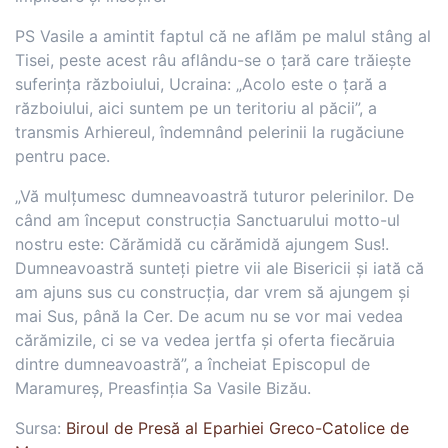
PS Vasile a amintit faptul că ne aflăm pe malul stâng al
Tisei, peste acest râu aflându-se o țară care trăiește
suferința războiului, Ucraina: „Acolo este o țară a
războiului, aici suntem pe un teritoriu al păcii”, a
transmis Arhiereul, îndemnând pelerinii la rugăciune
pentru pace.
„Vă mulțumesc dumneavoastră tuturor pelerinilor. De
când am început construcția Sanctuarului motto-ul
nostru este: Cărămidă cu cărămidă ajungem Sus!.
Dumneavoastră sunteți pietre vii ale Bisericii și iată că
am ajuns sus cu construcția, dar vrem să ajungem și
mai Sus, până la Cer. De acum nu se vor mai vedea
cărămizile, ci se va vedea jertfa și oferta fiecăruia
dintre dumneavoastră”, a încheiat Episcopul de
Maramureș, Preasfinția Sa Vasile Bizău.
Sursa:
Biroul de Presă al Eparhiei Greco-Catolice de