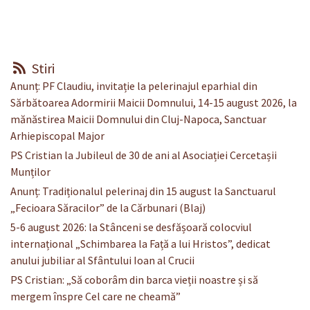
Stiri
Anunț: PF Claudiu, invitație la pelerinajul eparhial din
Sărbătoarea Adormirii Maicii Domnului, 14-15 august 2026, la
mănăstirea Maicii Domnului din Cluj-Napoca, Sanctuar
Arhiepiscopal Major
PS Cristian la Jubileul de 30 de ani al Asociației Cercetașii
Munților
Anunț: Tradiționalul pelerinaj din 15 august la Sanctuarul
„Fecioara Săracilor” de la Cărbunari (Blaj)
5-6 august 2026: la Stânceni se desfășoară colocviul
internațional „Schimbarea la Față a lui Hristos”, dedicat
anului jubiliar al Sfântului Ioan al Crucii
PS Cristian: „Să coborâm din barca vieții noastre și să
mergem înspre Cel care ne cheamă”