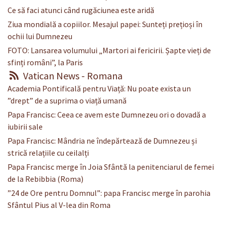
Ce să faci atunci când rugăciunea este aridă
Ziua mondială a copiilor. Mesajul papei: Sunteți prețioși în
ochii lui Dumnezeu
FOTO: Lansarea volumului „Martori ai fericirii. Șapte vieți de
sfinți români”, la Paris
Vatican News - Romana
Academia Pontificală pentru Viață: Nu poate exista un
”drept” de a suprima o viață umană
Papa Francisc: Ceea ce avem este Dumnezeu ori o dovadă a
iubirii sale
Papa Francisc: Mândria ne îndepărtează de Dumnezeu și
strică relațiile cu ceilalți
Papa Francisc merge în Joia Sfântă la penitenciarul de femei
de la Rebibbia (Roma)
”24 de Ore pentru Domnul”: papa Francisc merge în parohia
Sfântul Pius al V-lea din Roma