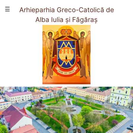
×
☰
Arhieparhia Greco-Catolică de
Alba Iulia și Făgăraș
(current)
Acasă
Prezentare
Viata Arhieparhiei
Organizare
Contact