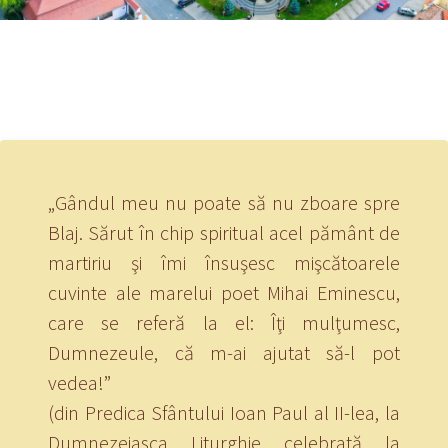
„Gândul meu nu poate să nu zboare spre
Blaj. Sărut în chip spiritual acel pământ de
martiriu şi îmi însuşesc mişcătoarele
cuvinte ale marelui poet Mihai Eminescu,
care se referă la el: Îţi mulţumesc,
Dumnezeule, că m-ai ajutat să-l pot
vedea!”
(din Predica Sfântului Ioan Paul al II-lea, la
Dumnezeiasca Liturghie celebrată la