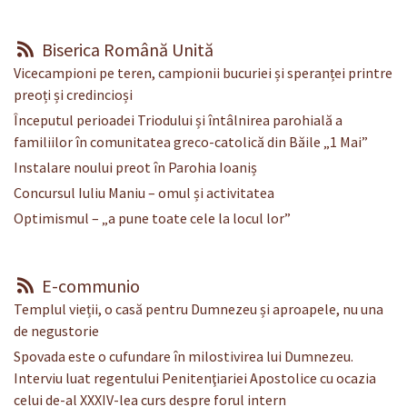
Biserica Română Unită
Vicecampioni pe teren, campionii bucuriei și speranței printre
preoți și credincioși
Începutul perioadei Triodului și întâlnirea parohială a
familiilor în comunitatea greco-catolică din Băile „1 Mai”
Instalare noului preot în Parohia Ioaniș
Concursul Iuliu Maniu – omul și activitatea
Optimismul – „a pune toate cele la locul lor”
E-communio
Templul vieții, o casă pentru Dumnezeu și aproapele, nu una
de negustorie
Spovada este o cufundare în milostivirea lui Dumnezeu.
Interviu luat regentului Penitenţiariei Apostolice cu ocazia
celui de-al XXXIV-lea curs despre forul intern