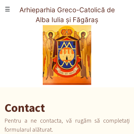
×
☰
Arhieparhia Greco-Catolică de
Alba Iulia și Făgăraș
(current)
Acasă
Prezentare
Viata Arhieparhiei
Organizare
Contact
Contact
Pentru a ne contacta, vă rugăm să completați
formularul alăturat.