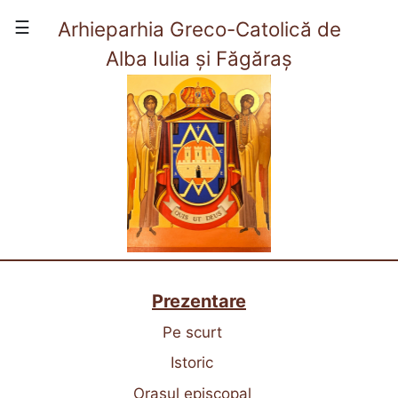
×
☰
Arhieparhia Greco-Catolică de
Alba Iulia și Făgăraș
(current)
Acasă
Prezentare
Viata Arhieparhiei
Organizare
Contact
Prezentare
Pe scurt
Istoric
Orașul episcopal