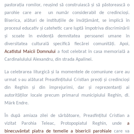
pastorația romilor, reușind să construiască și să păstorească o
parohie care are un număr considerabil de credincioși.
Biserica, alături de instituțiile de învățământ, se implică în
procesul educativ și catehetic care luptă împotriva discriminării
și scoate în evidență demnitatea persoanei umane în
diversitatea culturală specifică fiecărei comunități.
Apoi,
Acatistul Maicii Domnului
a fost celebrat în casa memorială a
Cardinalulului Alexandru, din strada Apalinei.
La celebrarea liturgică și la momentele de comuniune care au
urmat s-au alăturat Preasfințitului Cristian preoți și credincioși
din Reghin și din împrejurimi, dar și reprezentanți ai
autorităților locale precum primarul municipiului Reghin, dl.
M
á
rk Endre.
În după amiaza zilei de sărbătoare, Preasfințitul Cristian a
vizitat Parohia Teleac, Protopopiatul Reghin, unde
a
binecuvântat piatra de temelie a bisericii parohiale
care va