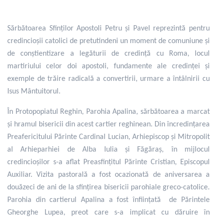
Sărbătoarea Sfinților Apostoli Petru și Pavel reprezintă pentru
credincioșii catolici de pretutindeni un moment de comuniune și
de conștientizare a legăturii de credință cu Roma, locul
martiriului celor doi apostoli, fundamente ale credinței și
exemple de trăire radicală a convertirii, urmare a întâlnirii cu
Isus Mântuitorul.
În Protopopiatul Reghin, Parohia Apalina, sărbătoarea a marcat
și hramul bisericii din acest cartier reghinean. Din încredințarea
Preafericitului Părinte Cardinal Lucian, Arhiepiscop și Mitropolit
al Arhieparhiei de Alba Iulia și Făgăraș, în mijlocul
credincioșilor s-a aflat Preasfințitul Părinte Cristian, Episcopul
Auxiliar. Vizita pastorală a fost ocazionată de aniversarea a
douăzeci de ani de la sfințirea bisericii parohiale greco-catolice.
Parohia din cartierul Apalina a fost înființată de Părintele
Gheorghe Lupea, preot care s-a implicat cu dăruire în