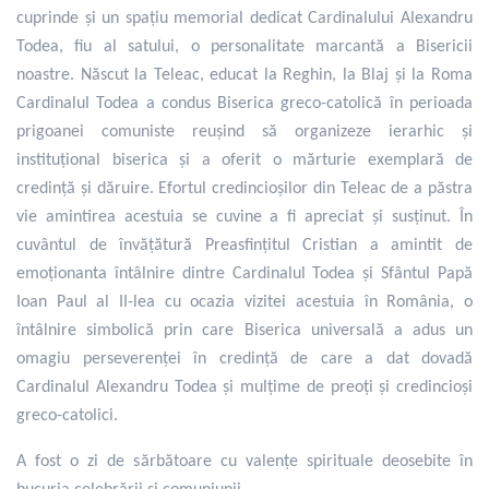
cuprinde și un spațiu memorial dedicat Cardinalului Alexandru
Todea, fiu al satului, o personalitate marcantă a Bisericii
noastre. Născut la Teleac, educat la Reghin, la Blaj și la Roma
Cardinalul Todea a condus Biserica greco-catolică în perioada
prigoanei comuniste reușind să organizeze ierarhic și
instituțional biserica și a oferit o mărturie exemplară de
credință și dăruire. Efortul credincioșilor din Teleac de a păstra
vie amintirea acestuia se cuvine a fi apreciat și susținut. În
cuvântul de învățătură Preasfințitul Cristian a amintit de
emoționanta întâlnire dintre Cardinalul Todea și Sfântul Papă
Ioan Paul al II-lea cu ocazia vizitei acestuia în România, o
întâlnire simbolică prin care Biserica universală a adus un
omagiu perseverenței în credință de care a dat dovadă
Cardinalul Alexandru Todea și mulțime de preoți și credincioși
greco-catolici.
A fost o zi de sărbătoare cu valențe spirituale deosebite în