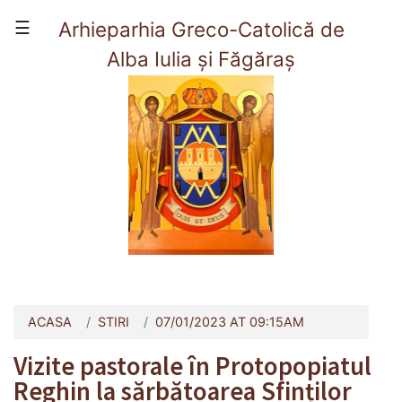
×
☰
Arhieparhia Greco-Catolică de
Alba Iulia și Făgăraș
(current)
Acasă
Prezentare
Viata Arhieparhiei
Organizare
Contact
ACASA
STIRI
07/01/2023 AT 09:15AM
Vizite pastorale în Protopopiatul
Reghin la sărbătoarea Sfinților