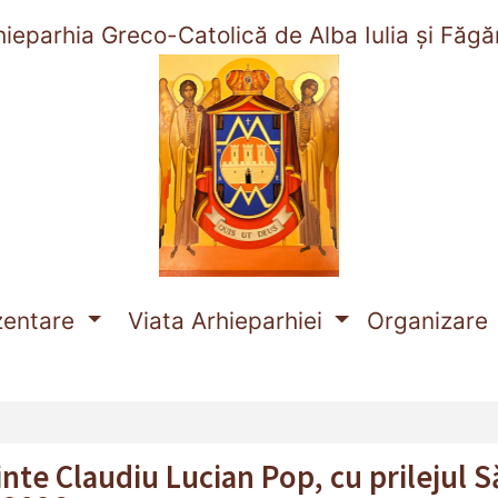
hieparhia Greco-Catolică de Alba Iulia și Făgă
nt)
zentare
Viata Arhieparhiei
Organizare
inte Claudiu Lucian Pop, cu prilejul