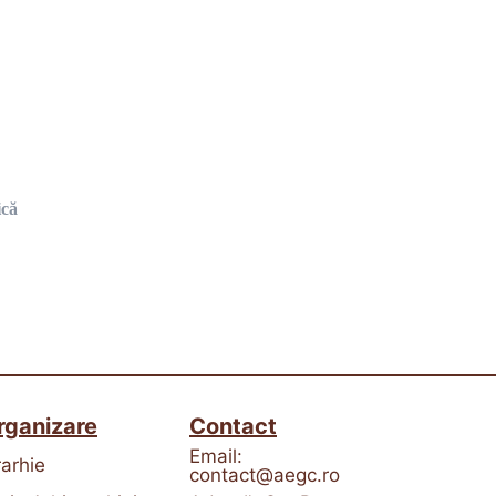
ică
rganizare
Contact
Email:
rarhie
contact@aegc.ro