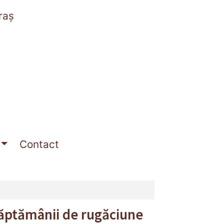
raș
Contact
 Săptămânii de rugăciune