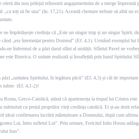
ne oferă din nou prilejul reînnoirii angajamentului de a merge împreun
ăl: „ca toți să fie una” (In. 17,21). Această chemare trebuie să aibă un 
unitate.
e ne împărtășește credința că „Este un singur trup și un singur Spirit, d
te când „era întemnițat pentru Domnul” (Ef. 4,1). Urmând exemplul lui Isu
esându-ne îndemnul de a păzi darul sfânt al unității. Sfântul Pavel ne vorbe
re este Biserica. O unitate realizată și însuflețită prin harul Spiritului S
a păzi „unitatea Spiritului, în legătura păcii” (Ef. 4,3) și cât de impor
n iubire (Ef. 4,1-2)!
u Roma, Greco-Catolică, știind că apartenența la trupul lui Cristos este dă
mărturisit cu prețul propriilor vieți credința catolică. Ei și-au dorit refac
nobil ideal confirmarea lucrării mântuitoare a Domnului, după cum afirm
ragostea Lui, întru sufletul Lui”. Prin urmare, Fericitul Iuliu Hossu adă
ului Isus”.