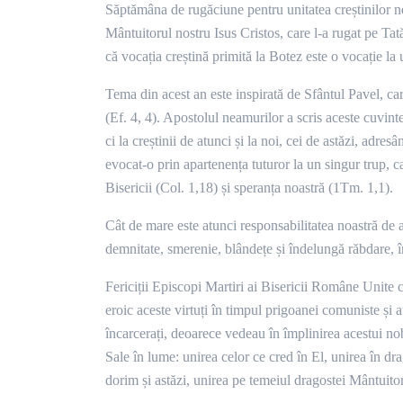
Săptămâna de rugăciune pentru unitatea creștinilor 
Mântuitorul nostru Isus Cristos, care l-a rugat pe Tat
că vocația creștină primită la Botez este o vocație la 
Tema din acest an este inspirată de Sfântul Pavel, car
(Ef. 4, 4). Apostolul neamurilor a scris aceste cuvin
ci la creștinii de atunci și la noi, cei de astăzi, adr
evocat-o prin apartenența tuturor la un singur trup, ca
Bisericii (Col. 1,18) și speranța noastră (1Tm. 1,1).
Cât de mare este atunci responsabilitatea noastră de 
demnitate, smerenie, blândețe și îndelungă răbdare, î
Fericiții Episcopi Martiri ai Bisericii Române Unite c
eroic aceste virtuți în timpul prigoanei comuniste și au 
încarcerați, deoarece vedeau în împlinirea acestui 
Sale în lume: unirea celor ce cred în El, unirea în d
dorim și astăzi, unirea pe temeiul dragostei Mântuitor