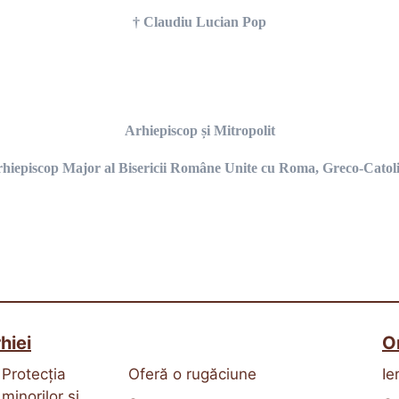
† Claudiu Lucian Pop
Arhiepiscop și Mitropolit
hiepiscop Major al Bisericii Române Unite cu Roma, Greco-Catol
hiei
O
Protecția
Oferă o rugăciune
Ie
minorilor și