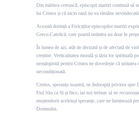
Din mărirea cerească, episcopii martiri continuă să se
lui Cristos și că nicio rană nu va rămâne nevindecată 
Această dorință a Fericiților episcopilor martiri exp
Greco-Catolică, care poartă unitatea nu doar în propri
În lumea de azi, atât de divizată și de afectată de vi
creștine. Verticalitatea morală și tăria lor spirituală
nemărginită pentru Cristos ne dovedește că unitatea nu
necondiționată.
Cristos, speranța noastră, ne îndreaptă privirea spre D
Fiul Său ca fii și fiice, iar noi trebuie să ne recunoa
moștenitorii aceleiași speranțe, care ne luminează prez
Domnului.