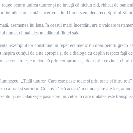
 roage pentru unirea tuturor și ne învață că niciun zid, ridicat de oameni 
în inimile care caută sincer voia lui Dumnezeu, deoarece Spiritul Sfânt l
rimată, asemenea lui Isus, în ceasul marii încercări, are o valoare test
ul nume, ci mai ales în adâncul ființei sale.
olență, exemplul lor constituie un reper ecumenic nu doar pentru greco-cato
 pot inspira curajul de a ne apropia și de a dialoga cu deplin respect față
 se construiește niciodată prin compromis și doar prin cuvinte, ci prin m
umnezeu, „Tatăl tuturor, Care este peste toate și prin toate și întru toți”
ștem ca frați și surori în Cristos. Dacă această recunoaștere are loc, atu
entul și ne călăuzește pașii spre un viitor în care unitatea este transpusă