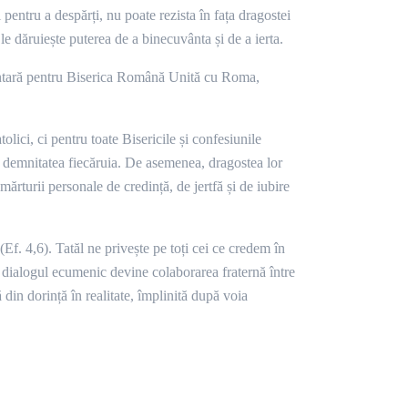
pentru a despărți, nu poate rezista în fața dragostei
e dăruiește puterea de a binecuvânta și de a ierta.
amentară pentru Biserica Română Unită cu Roma,
lici, ci pentru toate Bisericile și confesiunile
 de demnitatea fiecăruia. De asemenea, dragostea lor
ărturii personale de credință, de jertfă și de iubire
 (Ef. 4,6). Tatăl ne privește pe toți cei ce credem în
nci dialogul ecumenic devine colaborarea fraternă între
 din dorință în realitate, împlinită după voia