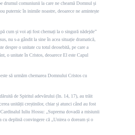
ă pe drumul comuniunii la care ne cheamă Domnul și
ecou puternic în inimile noastre, deoarece ne amintește
upă cum și voi ați fost chemați la o singură nădejde”
s, nu s-a gândit la sine în acea situație dramatică,
ște despre o unitate cu totul deosebită, pe care a
fânt, o unitate în Cristos, deoarece El este Capul
tant este să urmăm chemarea Domnului Cristos cu
ruită de Spiritul adevărului (In. 14, 17), au trăit
erea unității creștinilor, chiar și atunci când au fost
a Cardinalul Iuliu Hossu: „Suprema dovadă a misiunii
uga cu deplină convingere că „Unirea o doream și o