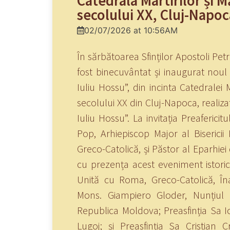
Catedrala Martirilor și M
secolului XX, Cluj-Napoc
02/07/2026 at 10:56AM
În sărbătoarea Sfinților Apostoli Petr
fost binecuvântat și inaugurat noul
Iuliu Hossu”, din incinta Catedralei Ma
secolului XX din Cluj-Napoca, realizat
Iuliu Hossu”. La invitația Preafericit
Pop, Arhiepiscop Major al Biseric
Greco-Catolică, și Păstor al Eparhiei
cu prezența acest eveniment istori
Unită cu Roma, Greco-Catolică, Înal
Mons. Giampiero Gloder, Nunțiul 
Republica Moldova; Preasfinția Sa I
Lugoj; și Preasfinția Sa Cristian C