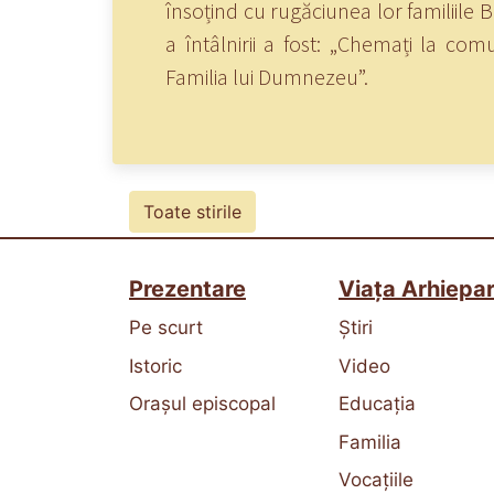
însoțind cu rugăciunea lor familiile Bi
a întâlnirii a fost: „Chemați la comu
Familia lui Dumnezeu”.
Toate stirile
Prezentare
Viața Arhiepar
Pe scurt
Știri
Istoric
Video
Orașul episcopal
Educația
Familia
Vocațiile