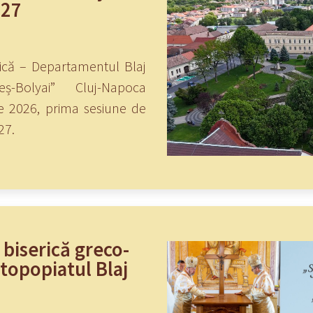
027
ică – Departamentul Blaj
eș-Bolyai” Cluj-Napoca
ie 2026, prima sesiune de
27.
 biserică greco-
topopiatul Blaj