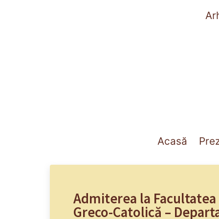
Ar
(curre
Acasă
Pre
Admiterea la Facultatea
Greco-Catolică – Depart