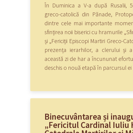
În Duminica a V-a după Rusalii, 5
greco-catolică din Pănade, Protopo
dintre cele mai importante momente
sfințirea noii biserici cu hramurile „Sfi
și „Fericiții Episcopi Martiri Greco-Ca
prezența ierarhilor, a clerului și 
această zi de har a încununat eforturi
deschis o nouă etapă în parcursul ei 
Binecuvântarea și inaug
„Fericitul Cardinal Iuliu