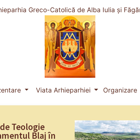
hieparhia Greco-Catolică de Alba Iulia și Făgă
nt)
zentare
Viata Arhieparhiei
Organizare
 de Teologie
amentul Blaj în