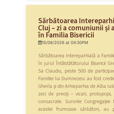
Sărbătoarea Intereparhia
Cluj – zi a comuniunii și a
în Familia Bisericii
15/06/2026 at 04:30PM
Sărbătoarea Intereparhială a Familiil
în jurul Întâistătătorului Bisericii G
Sa Claudiu, peste 500 de participa
Familiei lui Dumnezeu: au fost credin
Gherla și din Arhieparhia de Alba Iul
zeci de preoți – vicari, protopopi
consacrate. Surorile Congregației 
acestei frumoase sărbători, au p