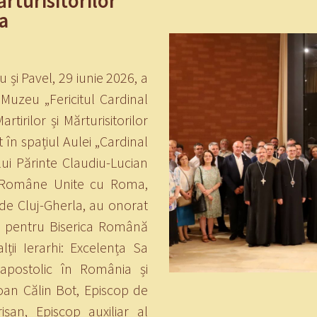
ărturisitorilor
a
u și Pavel, 29 iunie 2026, a
 Muzeu „Fericitul Cardinal
rtirilor și Mărturisitorilor
 în spațiul Aulei „Cardinal
ului Părinte Claudiu-Lucian
ii Române Unite cu Roma,
 de Cluj-Gherla, au onorat
c pentru Biserica Română
ții Ierarhi: Excelența Sa
apostolic în România și
oan Călin Bot, Episcop de
rișan, Episcop auxiliar al