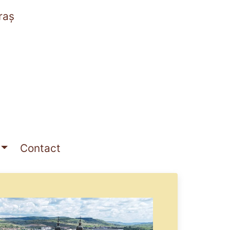
raș
Contact