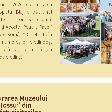
 iulie 2026, comunitatea
piatul Blaj, a trăit unul
 din istoria sa recentă:
nții Apostoli Petru și Pavel”
tolici Români”. Celebrată în
a numeroșilor credincioși,
le întregii comunități și a
de credință.
urarea Muzeului
 Hossu” din