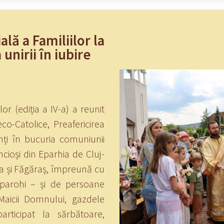
lă a Familiilor la
 unirii în iubire
or (ediția a IV-a) a reunit
reco-Catolice, Preafericirea
nți în bucuria comuniunii
cioși din Eparhia de Cluj-
ia și Făgăraș, împreună cu
, parohi – și de persoane
Maicii Domnului, gazdele
articipat la sărbătoare,