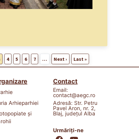
3
4
5
6
7
…
Next ›
Last »
rganizare
Contact
Email:
rarhie
contact@aegc.ro
ria Arhieparhiei
Adresă: Str. Petru
Pavel Aron, nr. 2,
Blaj, județul Alba
otopopiate și
rohii
Urmăriți-ne