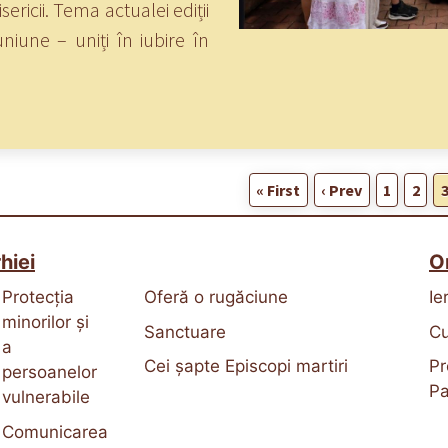
sericii. Tema actualei ediții
niune – uniți în iubire în
« First
‹ Prev
1
2
hiei
O
Protecția
Oferă o rugăciune
Ie
minorilor și
Sanctuare
Cu
a
Cei șapte Episcopi martiri
Pr
persoanelor
Pa
vulnerabile
Comunicarea