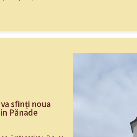
va sfinți noua
din Pănade