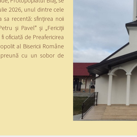
de, Protopopiatul Blaj, se
ulie 2026, unul dintre cele
sa recentă: sfințirea noii
etru și Pavel” și „Fericiții
 fi oficiată de Preafericirea
opolit al Bisericii Române
împreună cu un sobor de