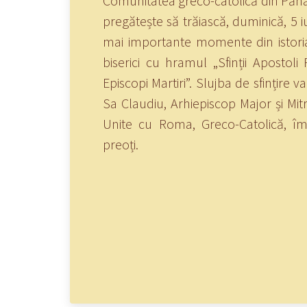
Comunitatea greco-catolică din Păna
pregătește să trăiască, duminică, 5 i
mai importante momente din istoria 
biserici cu hramul „Sfinții Apostoli P
Episcopi Martiri”. Slujba de sfințire va
Sa Claudiu, Arhiepiscop Major și Mitr
Unite cu Roma, Greco-Catolică, 
preoți.