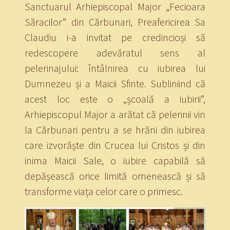
Sanctuarul Arhiepiscopal Major „Fecioara
Săracilor” din Cărbunari, Preafericirea Sa
Claudiu i-a invitat pe credincioși să
redescopere adevăratul sens al
pelerinajului: întâlnirea cu iubirea lui
Dumnezeu și a Maicii Sfinte. Subliniind că
acest loc este o „școală a iubirii”,
Arhiepiscopul Major a arătat că pelerinii vin
la Cărbunari pentru a se hrăni din iubirea
care izvorăște din Crucea lui Cristos și din
inima Maicii Sale, o iubire capabilă să
depășească orice limită omenească și să
transforme viața celor care o primesc.