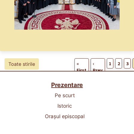
«
‹
1
2
3
Toate stirile
First
Prev
Prezentare
Pe scurt
Istoric
Orașul episcopal