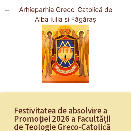
×
☰
Arhieparhia Greco-Catolică de
Alba Iulia și Făgăraș
(current)
Acasă
Prezentare
Viata Arhieparhiei
Organizare
Contact
Festivitatea de absolvire a
Promoției 2026 a Facultății
de Teologie Greco-Catolică