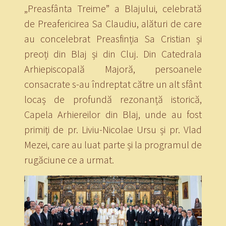
„Preasfânta Treime” a Blajului, celebrată
de Preafericirea Sa Claudiu, alături de care
au concelebrat Preasfinția Sa Cristian și
preoți din Blaj și din Cluj. Din Catedrala
Arhiepiscopală Majoră, persoanele
consacrate s-au îndreptat către un alt sfânt
locaș de profundă rezonanță istorică,
Capela Arhiereilor din Blaj, unde au fost
primiți de pr. Liviu-Nicolae Ursu și pr. Vlad
Mezei, care au luat parte și la programul de
rugăciune ce a urmat.